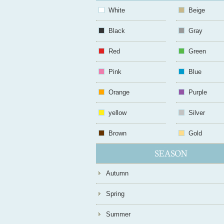
White
Beige
Black
Gray
Red
Green
Pink
Blue
Orange
Purple
yellow
Silver
Brown
Gold
Autumn
Spring
Summer