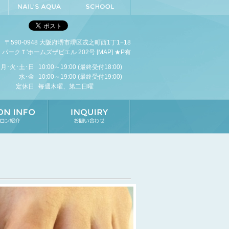
〒590-0948 大阪府堺市堺区戎之町西1丁1−18
パークＴ'ホームズザビエル 202号 [
MAP
] ★P有
月･火･土･日
10:00～19:00 (最終受付18:00)
水･金
10:00～19:00 (最終受付19:00)
定休日
毎週木曜、第二日曜