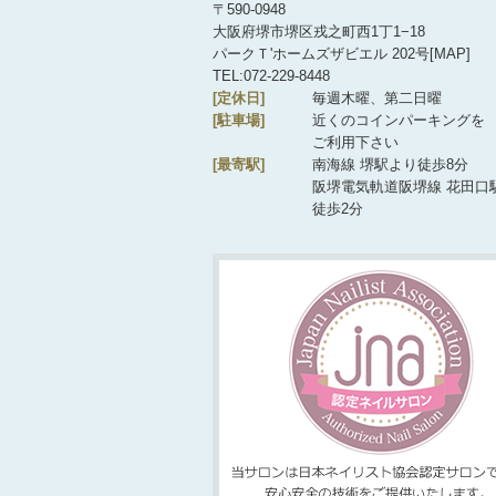
〒590-0948
大阪府堺市堺区戎之町西1丁1−18
パークＴ'ホームズザビエル 202号[
MAP
]
TEL:072-229-8448
[定休日]
毎週木曜、第二日曜
[駐車場]
近くのコインパーキングを
ご利用下さい
[最寄駅]
南海線 堺駅より徒歩8分
阪堺電気軌道阪堺線 花田口
徒歩2分