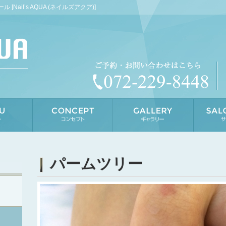
ail’s AQUA (ネイルズアクア)]
パームツリー