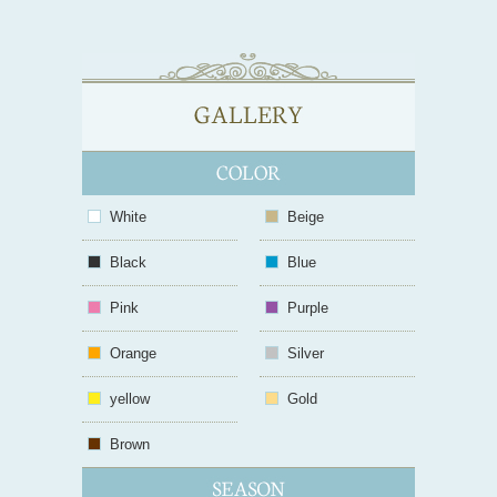
White
Beige
Black
Blue
Pink
Purple
Orange
Silver
yellow
Gold
Brown