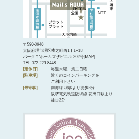
〒590-0948
大阪府堺市堺区戎之町西1丁1−18
パークＴ'ホームズザビエル 202号[
MAP
]
TEL:072-229-8448
[定休日]
毎週木曜、第二日曜
[駐車場]
近くのコインパーキングを
ご利用下さい
[最寄駅]
南海線 堺駅より徒歩8分
阪堺電気軌道阪堺線 花田口駅より
徒歩2分